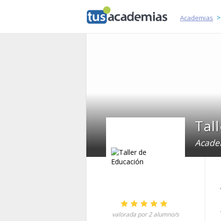
tusacademias
Academias
Tal
Academ
2