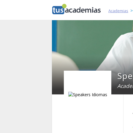
tusacademias
Academias
Spe
Acade