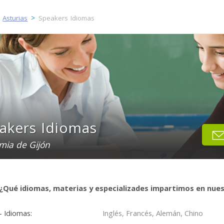
>
>
Asturias
Speakers Idiomas
akers Idiomas
mia de Gijón
¿Qué idiomas, materias y especializades impartimos en nue
- Idiomas:
Inglés, Francés, Alemán, Chino