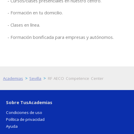
Cursos/clases presenciales en nuestro centro.
Formación en tu domicilio.
Clases en línea.
Formación bonificada para empresas y autónomos.
>
>
Academias
Sevilla
RF AECO Competence Center
Sobre TusAcademias
Condiciones de uso
Política de privacidad
Ayuda