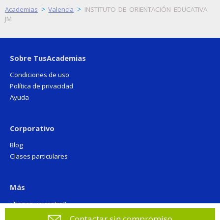
>
>
Academias
Valencia
INSTITUTO DE ORIENTACIÓN EDUCATIVA
JM
Sobre TusAcademias
Condiciones de uso
Política de privacidad
Ayuda
Corporativo
Blog
Clases particulares
Más
¿Tienes un centro?
Contactar sin compromiso