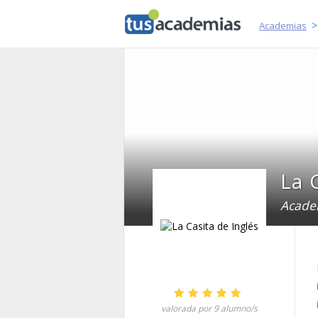
tusacademias
Academias
La 
Academ
9