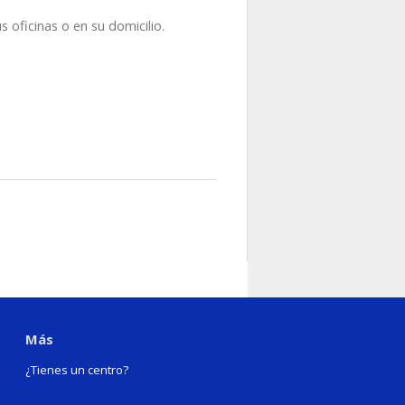
s oficinas o en su domicilio.
Más
¿Tienes un centro?