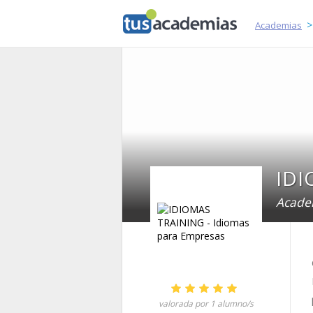
tusacademias
Academias
Academ
1