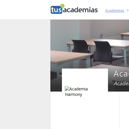
tusacademias
Academias
Aca
Acade