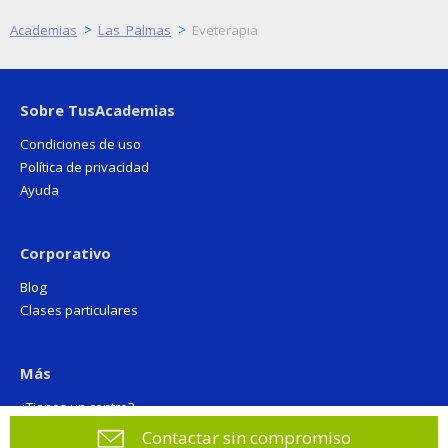
>
>
Academias
Las Palmas
Eveterapia
Sobre TusAcademias
Condiciones de uso
Política de privacidad
Ayuda
Corporativo
Blog
Clases particulares
Más
¿Tienes un centro?
Contactar sin compromiso